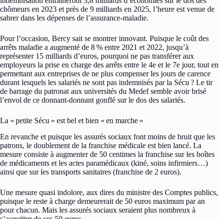
indemnisation entraîneront 3,8 milliards d’économies sur le dos des
chômeurs en 2023 et près de 9 milliards en 2025, l’heure est venue de
sabrer dans les dépenses de l’assurance-maladie.
Pour l’occasion, Bercy sait se montrer innovant. Puisque le coût des
arrêts maladie a augmenté de 8 % entre 2021 et 2022, jusqu’à
représenter 15 milliards d’euros, pourquoi ne pas transférer aux
employeurs la prise en charge des arrêts entre le 4e et le 7e jour, tout en
permettant aux entreprises de ne plus compenser les jours de carence
durant lesquels les salariés ne sont pas indemnisés par la Sécu ? Le tir
de barrage du patronat aux universités du Medef semble avoir brisé
l’envol de ce donnant-donnant gonflé sur le dos des salariés.
La « petite Sécu » est bel et bien « en marche »
En revanche et puisque les assurés sociaux font moins de bruit que les
patrons, le doublement de la franchise médicale est bien lancé. La
mesure consiste à augmenter de 50 centimes la franchise sur les boîtes
de médicaments et les actes paramédicaux (kiné, soins infirmiers…)
ainsi que sur les transports sanitaires (franchise de 2 euros).
Une mesure quasi indolore, aux dires du ministre des Comptes publics,
puisque le reste à charge demeurerait de 50 euros maximum par an
pour chacun. Mais les assurés sociaux seraient plus nombreux à
s’acquitter de ces 50 euros.