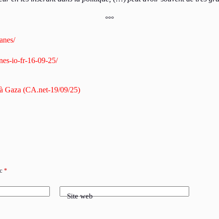
°°°
anes/
nes-io-fr-16-09-25/
e à Gaza (CA.net-19/09/25)
ec
*
Site web