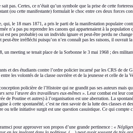
sait pas. Certes, ce n’était qu’un symbole que la prise de cette forteres
stant (ou cette manifestante) formulait le choc entre ces deux forces cont
e, qui, le 18 mars 1871, a pris le parti de la manifestation populaire cont
ée n’a pas pu reprendre les canons qui appartenaient à la population qui
qui est peu probable) ou un individu ignare et peut-être perdu ne change 
 peut-être irréfléchi puisqu’on n’en connaît pas les raisons, il ouvrait la
 un meeting se tenait place de la Sorbonne le 3 mai 1968 ; des militants 
ts et des étudiants contre l’ordre policier incarné par les CRS de de Gau
 entre les volontés de la classe ouvrière et de la jeunesse et celle de la
ception policière de l’Histoire qui ne grandit pas ses auteurs mais qui,
urs sera l’œuvre des travailleurs eux-mêmes »
. Leur combat est leur co
pirée de Poutine et autres) à l’organisation est une aberration. La spont
gine à cette spontanéité, c’est ne rien savoir de la lutte des classes et 
ou telle initiative surgit est une question casuistique. Ce qui compte c’e
e Gramsci pour approuver son propos d’une grande pertinence :
« Négliger
ur en les insérant dans la politique,
(…)
peut avoir souvent de très gr