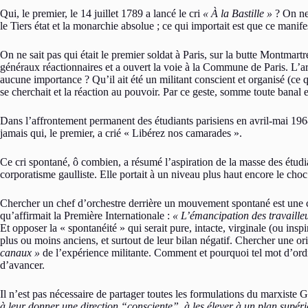
Qui, le premier, le 14 juillet 1789 a lancé le cri
« À la Bastille »
? On ne 
le Tiers état et la monarchie absolue ; ce qui importait est que ce manife
On ne sait pas qui était le premier soldat à Paris, sur la butte Montmartr
généraux réactionnaires et a ouvert la voie à la Commune de Paris. L’arm
aucune importance ? Qu’il ait été un militant conscient et organisé (ce 
se cherchait et la réaction au pouvoir. Par ce geste, somme toute banal et
Dans l’affrontement permanent des étudiants parisiens en avril-mai 1968,
jamais qui, le premier, a crié « Libérez nos camarades ».
Ce cri spontané, ô combien, a résumé l’aspiration de la masse des étudian
corporatisme gaulliste. Elle portait à un niveau plus haut encore le choc
Chercher un chef d’orchestre derrière un mouvement spontané est une con
qu’affirmait la Première Internationale :
« L’émancipation des travaille
Et opposer la « spontanéité » qui serait pure, intacte, virginale (ou ins
plus ou moins anciens, et surtout de leur bilan négatif. Chercher une ori
canaux »
de l’expérience militante. Comment et pourquoi tel mot d’ordre 
d’avancer.
Il n’est pas nécessaire de partager toutes les formulations du marxist
à leur donner une direction “consciente”, à les élever à un plan supérie