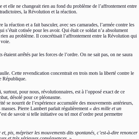
se et elle ne changeait rien au fond du problème de l’affrontement entre
radictoires, la Révolution et la réaction.
re la réaction et a fait basculer, avec ses camarades, l’armée contre les
 s’était cotisée pour les avoir. Qui était ce soldat n’a absolument
rien au problème. Il concrétisait l’affrontement entre la Révolution qui
 voie.
étaient arrêtés par les forces de l’ordre. On ne sait pas, on ne saura
lle. Cette revendication concentrait en trois mots la liberté contre le
 Ve République.
 surtout, pour nous, révolutionnaires, est à l’opposé exact de ce
mbat, désolé pour ce pléonasme.
anéité se nourrit de l’expérience accumulée des mouvements antérieurs,
des masses. Pierre Lambert parlait régulièrement
« des mille et un
st de savoir si telle initiative ou tel mot d’ordre peut permettre
 et, pis, mépriser les mouvements dits spontanés, c’est-à-dire renoncer
aves et très sérieuses conséquences. »