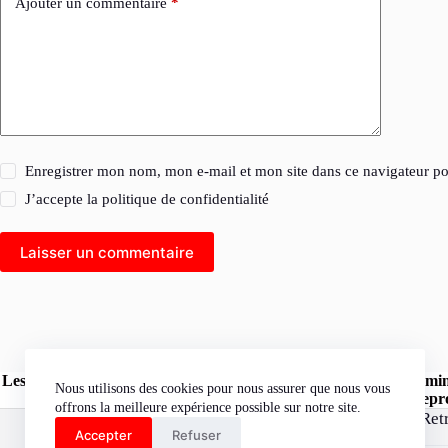
Ajouter un commentaire
*
Enregistrer mon nom, mon e-mail et mon site dans ce navigateur 
J’accepte la
politique de confidentialité
Laisser un commentaire
Les opinions exprimées dans les articles publiés sur le site l'Herm
Nous utilisons des cookies pour nous assurer que nous vous
« l'Hermine Rouge » peuvent être reprod
offrons la meilleure expérience possible sur notre site.
Ret
Accepter
Refuser