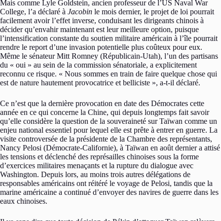
Mais comme Lyle Goldstein, ancien professeur de l’US Naval War
College, l’a déclaré à
Jacobin
le mois dernier, le projet de loi pourrait
facilement avoir l’effet inverse, conduisant les dirigeants chinois à
décider qu’envahir maintenant est leur meilleure option, puisque
l’intensification constante du soutien militaire américain à l’île pourrait
rendre le report d’une invasion potentielle plus coûteux pour eux.
Même le sénateur Mitt Romney (Républicain-Utah), l’un des partisans
du « oui » au sein de la commission sénatoriale, a explicitement
reconnu ce risque. « Nous sommes en train de faire quelque chose qui
est de nature hautement provocatrice et belliciste », a-t-il déclaré.
Ce n’est que la dernière provocation en date des Démocrates cette
année en ce qui concerne la Chine, qui depuis longtemps fait savoir
qu’elle considère la question de la souveraineté sur Taïwan comme un
enjeu national essentiel pour lequel elle est prête à entrer en guerre. La
visite controversée de la présidente de la Chambre des représentants,
Nancy Pelosi (Démocrate-Californie), à Taïwan en août dernier a attisé
les tensions et déclenché des représailles chinoises sous la forme
d’exercices militaires menaçants et la rupture du dialogue avec
Washington. Depuis lors, au moins trois autres délégations de
responsables américains ont réitéré le voyage de Pelosi, tandis que la
marine américaine a continué d’envoyer des navires de guerre dans les
eaux chinoises.