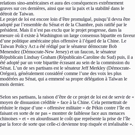
relations sino-américaines et aura des conséquences extrêmement
graves sur ces dernières, ainsi que sur la paix et la stabilité dans le
détroit de Taiwan.
Le projet de loi est encore loin d’être promulgué, puisqu’il devra être
adopté par l’ensemble du Sénat et de la Chambre, puis ratifié par le
président. Mais il n’est pas exclu que le projet progresse, dans la
mesure où il existe à Washington un large consensus bipartite en faveur
d’une politique américaine plus offensive à l’égard de la Chine. Le
Taiwan Policy Act a été rédigé par le sénateur démocrate Bob
Menendez (Démocrate-New Jersey) et un faucon, le sénateur
Républicain Lindsay Graham (Républicain-Caroline du Sud) puis, il a
été adopté par un vote bipartite écrasant au sein de la commission du
Sénat. L’un de ses partisans est le sénateur Jeff Merkley (Démocrate-
Orégon), généralement considéré comme l’une des voix les plus
modérées au Sénat, qui a emmené sa propre délégation à Taïwan le
mois dernier.
Selon ses partisans, la raison d’être de ce projet de loi est de servir de «
moyen de dissuasion crédible » face à la Chine. Cela permettrait de
réduire le risque d’une « offensive militaire » de Pékin contre l’île en
faisant en sorte de ne pas « montrer de faiblesse face aux menaces
chinoises » et « en alourdissant le coût que représente la prise de l’île
par la force de sorte que celle-ci devienne trop risquée et irréalisable ».