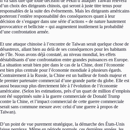
Il va sans dire que toute décision de Pékin d’attaquer Taïwan relèvera
d’un choix des dirigeants chinois, qui seront à juste titre tenus pour
responsables de la suite des événements. Mais les dirigeants américains
porteront l’entière responsabilité des conséquences quant à leur
décision de s’engager dans une série d’actions « de nature hautement
provocatrice et belliciste » qui augmentent inutilement la probabilité
d’une confrontation armée.
Et une attaque chinoise à l’encontre de Taïwan serait quelque chose de
désastreux, allant bien au delà de ses conséquences pour les habitants
de l’île. Nous avons déjà constaté, au niveau mondial, les effets
déstabilisants d’une confrontation entre grandes puissances en Europe.
La situation serait bien pire dans le cas de la Chine, dont l’économie
est bien plus centrale pour l’économie mondiale à plusieurs égards.
Contrairement à la Russie, la Chine est un bailleur de fonds majeur et
le premier partenaire commercial d’une grande partie du globe. Elle est
aussi beaucoup plus directement liée à l’évolution de l’économie
américaine. (Selon les estimations, près d’un quart de million d’emplois
ont été supprimés suite à la guerre commerciale de Donald Trump
contre la Chine, et l’impact commercial de cette guerre commerciale
serait sans commune mesure avec celui d’une guerre à propos de
Taïwan).
D’un point de vue purement stratégique, la démarche des États-Unis
laisse perplexe. Même en période normale, ces dernières années, les