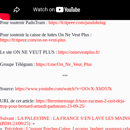
Pour soutenir PaduTeam :
https://fr.tipeee.com/pasduhring
Pour soutenir la caisse de luttes On Ne Veut Plus :
https://fr.tipeee.com/on-ne-veut-plus
Le site ON NE VEUT PLUS :
https://onneveutplus.fr/
Groupe Télégram :
https://t.me/On_Ne_Veut_Plus
°°°
Source:
https://www.youtube.com/watch?v=OOcX-XbD57k
URL de cet article:
https://lherminerouge.fr/taxe-zucman-2-cest-deja-
trop-pour-bernard-arnault-paduteam-23-09-25/
Suivant :
LA PALESTINE : LA FRANCE S’EN LAVE LES MAINS
(PDH-23/09/25)
»
«
Précédent :
L’instant Porcher-Grève, Lecornu, budget: pourquoi cela