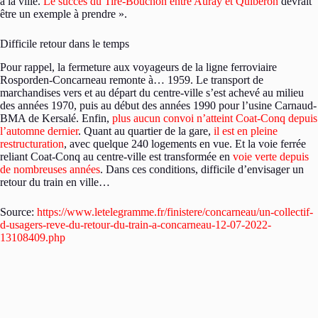
à la ville.
Le succès du Tire-Bouchon entre Auray et Quiberon
devrait
être un exemple à prendre ».
Difficile retour dans le temps
Pour rappel, la fermeture aux voyageurs de la ligne ferroviaire
Rosporden-Concarneau remonte à… 1959. Le transport de
marchandises vers et au départ du centre-ville s’est achevé au milieu
des années 1970, puis au début des années 1990 pour l’usine Carnaud-
BMA de Kersalé. Enfin,
plus aucun convoi n’atteint Coat-Conq depuis
l’automne dernier
. Quant au quartier de la gare,
il est en pleine
restructuration
, avec quelque 240 logements en vue. Et la voie ferrée
reliant Coat-Conq au centre-ville est transformée en
voie verte depuis
de nombreuses années
. Dans ces conditions, difficile d’envisager un
retour du train en ville…
Source:
https://www.letelegramme.fr/finistere/concarneau/un-collectif-
d-usagers-reve-du-retour-du-train-a-concarneau-12-07-2022-
13108409.php