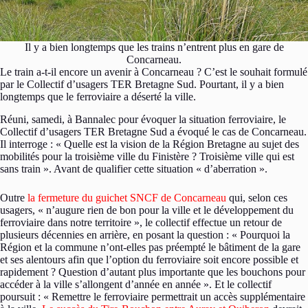
Il y a bien longtemps que les trains n’entrent plus en gare de
Concarneau.
Le train a-t-il encore un avenir à Concarneau ? C’est le souhait formulé
par le Collectif d’usagers TER Bretagne Sud. Pourtant, il y a bien
longtemps que le ferroviaire a déserté la ville.
Réuni, samedi, à Bannalec pour évoquer la situation ferroviaire, le
Collectif d’usagers TER Bretagne Sud a évoqué le cas de Concarneau.
Il interroge : « Quelle est la vision de la Région Bretagne au sujet des
mobilités pour la troisième ville du Finistère ? Troisième ville qui est
sans train ». Avant de qualifier cette situation « d’aberration ».
Outre
la fermeture du guichet SNCF de Concarneau
qui, selon ces
usagers, « n’augure rien de bon pour la ville et le développement du
ferroviaire dans notre territoire », le collectif effectue un retour de
plusieurs décennies en arrière, en posant la question : « Pourquoi la
Région et la commune n’ont-elles pas préempté le bâtiment de la gare
et ses alentours afin que l’option du ferroviaire soit encore possible et
rapidement ? Question d’autant plus importante que les bouchons pour
accéder à la ville s’allongent d’année en année ». Et le collectif
poursuit : « Remettre le ferroviaire permettrait un accès supplémentaire