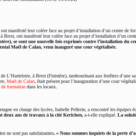
, à Brest, ont manifesté leur colère face au projet d’installation d’u
istère), se sont une nouvelle fois exprimés contre l’installation du
mental Maël de Calan, venu inauguré une cour végétalisée.
 de L’Harteloire, à Brest (Finistère), tambourinant aux fenêtres d’une sal
ère,
Maël de Calan
, était présent pour l’inauguration d’une cour végétal
e de formation
dans les locaux.
tagne en charge des lycées, Isabelle Pellerin, a rencontré les équipes éd
t deux ans de travaux à la cité Kerichen,
a-t-elle expliqué.
La soluti
ien ne sont pas satisfaisantes
. « Nous sommes inquiets de la perte d’at