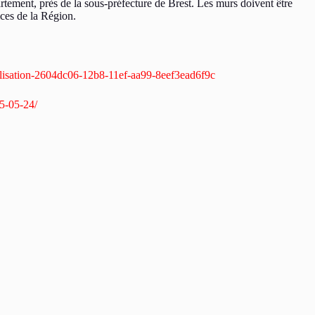
rtement, près de la sous-préfecture de Brest. Les murs doivent être
ices de la Région.
bilisation-2604dc06-12b8-11ef-aa99-8eef3ead6f9c
15-05-24/