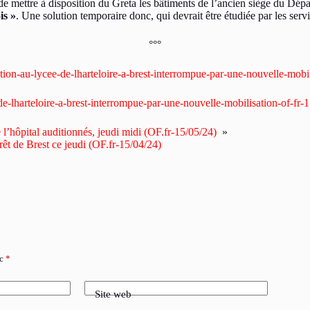
de mettre à disposition du Greta les bâtiments de l’ancien siège du Dépa
is »
. Une solution temporaire donc, qui devrait être étudiée par les serv
°°°
ation-au-lycee-de-lharteloire-a-brest-interrompue-par-une-nouvelle-mo
de-lharteloire-a-brest-interrompue-par-une-nouvelle-mobilisation-of-fr-
 l’hôpital auditionnés, jeudi midi (OF.fr-15/05/24)
»
t de Brest ce jeudi (OF.fr-15/04/24)
ec
*
Site web