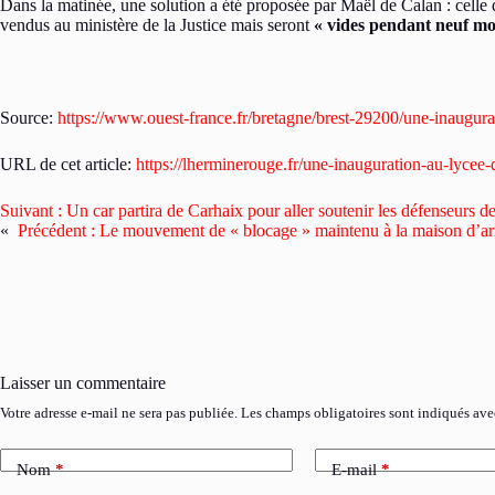
Dans la matinée, une solution a été proposée par Maël de Calan : celle 
vendus au ministère de la Justice mais seront
« vides pendant neuf mo
Source:
https://www.ouest-france.fr/bretagne/brest-29200/une-inaugur
URL de cet article:
https://lherminerouge.fr/une-inauguration-au-lycee-
Suivant :
Un car partira de Carhaix pour aller soutenir les défenseurs de
«
Précédent :
Le mouvement de « blocage » maintenu à la maison d’arrê
Laisser un commentaire
Votre adresse e-mail ne sera pas publiée.
Les champs obligatoires sont indiqués av
Nom
*
E-mail
*