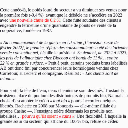
Cette année-là, le poids lourd du secteur a vu diminuer ses ventes pour
la première fois (-0,4
%), avant que la débâcle ne s’accélère en 2022
avec
une nouvelle chute de 6,2
%
. Cette fuite soudaine des clients a
engendré la fermeture d’une quarantaine de points de vente de la
coopérative, fondée en 1987.
«
Au commencement de la guerre en Ukraine [l’invasion russe de
février 2022], le premier réflexe des consommateurs a été de s’orienter
vers le conventionnel
, détaille le président.
Seulement, de 2022 à 2023,
les prix de l’alimentaire chez Biocoop ont bondi de 11
%… contre
22
% en grande surface.
»
Petit à petit, certains produits bruts labellisés
AB ont donc fini par concurrencer leurs homologues vendus chez
Carrefour, E.Leclerc et compagnie. Résultat :
«
Les clients sont de
retour.
»
Pour sortir la tête de l’eau, deux chemins se sont dessinés. Trustant la
troisième place du podium des distributeurs de produits bio, Naturalia a
choisi d’escamoter le crédo
«
tout bio
»
pour s’accorder quelques
libertés. Rachetée en 2008 par Monoprix — elle-même filiale du
groupe Casino —, l’enseigne tolère désormais les produits non
labellisés…
pourvu qu’ils soient
«
sains
»
. Une flexibilité, à laquelle la
grande sœur du secteur, qui affiche du 100
% bio, refuse de céder.