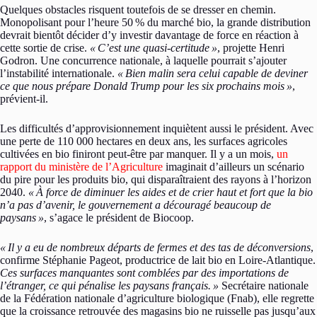
Quelques obstacles risquent toutefois de se dresser en chemin.
Monopolisant pour l’heure 50
% du marché bio, la grande distribution
devrait bientôt décider d’y investir davantage de force en réaction à
cette sortie de crise.
«
C’est une quasi-certitude
»
, projette Henri
Godron. Une concurrence nationale, à laquelle pourrait s’ajouter
l’instabilité internationale.
«
Bien malin sera celui capable de deviner
ce que nous prépare Donald Trump pour les six prochains mois
»
,
prévient-il.
Les difficultés d’approvisionnement inquiètent aussi le président. Avec
une perte de 110 000 hectares en deux ans, les surfaces agricoles
cultivées en bio finiront peut-être par manquer. Il y a un mois,
un
rapport du ministère de l’Agriculture
imaginait d’ailleurs un scénario
du pire pour les produits bio, qui disparaîtraient des rayons à l’horizon
2040.
«
À force de diminuer les aides et de crier haut et fort que la bio
n’a pas d’avenir, le gouvernement a découragé beaucoup de
paysans
»
, s’agace le président de Biocoop.
«
Il y a eu de nombreux départs de fermes et des tas de déconversions
,
confirme Stéphanie Pageot, productrice de lait bio en Loire-Atlantique.
Ces surfaces manquantes sont comblées par des importations de
l’étranger, ce qui pénalise les paysans français.
»
Secrétaire nationale
de la Fédération nationale d’agriculture biologique (Fnab), elle regrette
que la croissance retrouvée des magasins bio ne ruisselle pas jusqu’aux