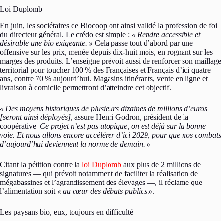
Loi Duplomb
En juin, les sociétaires de Biocoop ont ainsi validé la profession de foi
du directeur général. Le crédo est simple :
«
Rendre accessible et
désirable une bio exigeante.
»
Cela passe tout d’abord par une
offensive sur les prix, menée depuis dix-huit mois, en rognant sur les
marges des produits. L’enseigne prévoit aussi de renforcer son maillage
territorial pour toucher 100
% des Françaises et Français d’ici quatre
ans, contre 70
% aujourd’hui. Magasins itinérants, vente en ligne et
livraison à domicile permettront d’atteindre cet objectif.
«
Des moyens historiques de plusieurs dizaines de millions d’euros
[seront ainsi déployés]
, assure Henri Godron, président de la
coopérative.
Ce projet n’est pas utopique, on est déjà sur la bonne
voie. Et nous allons encore accélérer d’ici 2029, pour que nos combats
d’aujourd’hui deviennent la norme de demain.
»
Citant la pétition contre la
loi Duplomb
aux plus de 2 millions de
signatures — qui prévoit notamment de faciliter la réalisation de
mégabassines et l’agrandissement des élevages —, il réclame que
l’alimentation soit
«
au cœur des débats publics
»
.
Les paysans bio, eux, toujours en difficulté