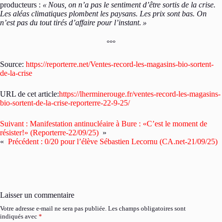
producteurs :
«
Nous, on n’a pas le sentiment d’être sortis de la crise.
Les aléas climatiques plombent les paysans. Les prix sont bas. On
n’est pas du tout tirés d’affaire pour l’instant.
»
°°°
Source:
https://reporterre.net/Ventes-record-les-magasins-bio-sortent-
de-la-crise
URL de cet article:
https://lherminerouge.fr/ventes-record-les-magasins-
bio-sortent-de-la-crise-reporterre-22-9-25/
Suivant :
Manifestation antinucléaire à Bure : «C’est le moment de
résister!» (Reporterre-22/09/25)
»
«
Précédent :
0/20 pour l’élève Sébastien Lecornu (CA.net-21/09/25)
Laisser un commentaire
Votre adresse e-mail ne sera pas publiée.
Les champs obligatoires sont
indiqués avec
*