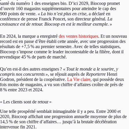
santé du numéro 1 des enseignes bio. D’ici 2029, Biocoop promet
d’ouvrir 160 magasins supplémentaires pour atteindre le cap des
900 points de vente.
«
La bio n’est plus en crise
, a déclaré en
conférence de presse Franck Poncet, son directeur général.
La
croissance est de retour. Biocoop en est le meilleur exemple.
»
En 2024, la marque a enregistré
des ventes historiques
. Et un nouveau
record est en passe d’être établi cette année, avec une progression des
résultats de +7,5
% au premier semestre. Avec de telles statistiques,
Biocoop s’impose comme le leader incontestable de la filière, dont il
revendique 45
% de parts de marché.
Qu’en est-il des autres enseignes
?
«
Tout le monde a le sourire, y
compris nos concurrents
»
, se réjouit auprès de
Reporterre
Henri
Godron, président de la coopérative.
La Vie claire
, qui possède deux
fois moins de magasins, a vu son chiffre d’affaires croître de près de
8
% entre 2023 et 2024.
«
Les clients sont de retour
»
Une telle prospérité semblait inimaginable il y a peu. Entre 2000 et
2020, Biocoop affichait une progression annuelle moyenne de plus de
14,5
% de son chiffre d’affaires… jusqu’à la brutale décélération
intervenue fin 2021.