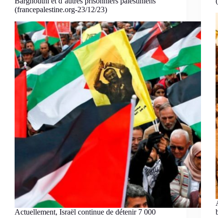
Barghouthi et d’autres prisonniers palestiniens
(francepalestine.org-23/12/23)
Actuellement, Israël continue de détenir 7 000