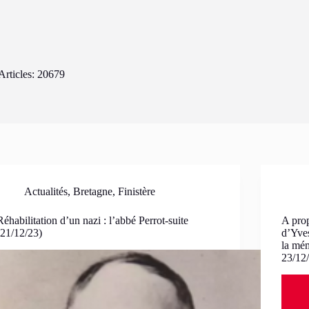
Articles: 20679
Actualités
,
Bretagne
,
Finistère
Réhabilitation d’un nazi : l’abbé Perrot-suite
A prop
(21/12/23)
d’Yves
la mém
23/12