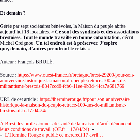
Et demain ?
Gérée par sept sociétaires bénévoles, la Maison du peuple abrite
aujourd’hui 18 locataires.
« Ce sont des syndicats et des associations
brestoises. Tout le monde travaille en bonne cohabitation
, décrit
Michel Creignou.
Un tel endroit est à préserver. J’espère
que, demain, d’autres prendront le relais »
Auteur : François BRULÉ.
Source :
https://www.ouest-france.fr/bretagne/brest-29200/pour-son-
anniversaire-historique-la-maison-du-peuple-retrace-100-ans-de-
militantisme-brestois-8847ccd8-fcb6-11ee-9b3d-44ca7a681769
URL de cet article :
https://lherminerouge.fr/pour-son-anniversaire-
historique-la-maison-du-peuple-retrace-100-ans-de-militantisme-
brestois-of-fr-17-04-24/
À Brest, les professionnels de santé de la maison d’arrêt dénoncent
leurs conditions de travail. (OF.fr – 17/04/24)
»
«
L’Hermine Rouge a publié ce mercredi 17 avril…