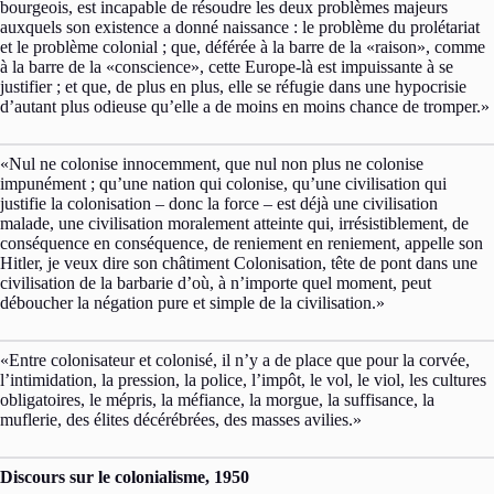
bourgeois, est incapable de résoudre les deux problèmes majeurs
auxquels son existence a donné naissance : le problème du prolétariat
et le problème colonial ; que, déférée à la barre de la «raison», comme
à la barre de la «conscience», cette Europe-là est impuissante à se
justifier ; et que, de plus en plus, elle se réfugie dans une hypocrisie
d’autant plus odieuse qu’elle a de moins en moins chance de tromper.»
«Nul ne colonise innocemment, que nul non plus ne colonise
impunément ; qu’une nation qui colonise, qu’une civilisation qui
justifie la colonisation – donc la force – est déjà une civilisation
malade, une civilisation moralement atteinte qui, irrésistiblement, de
conséquence en conséquence, de reniement en reniement, appelle son
Hitler, je veux dire son châtiment Colonisation, tête de pont dans une
civilisation de la barbarie d’où, à n’importe quel moment, peut
déboucher la négation pure et simple de la civilisation.»
«Entre colonisateur et colonisé, il n’y a de place que pour la corvée,
l’intimidation, la pression, la police, l’impôt, le vol, le viol, les cultures
obligatoires, le mépris, la méfiance, la morgue, la suffisance, la
muflerie, des élites décérébrées, des masses avilies.»
Discours sur le colonialisme, 1950