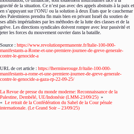
mobilisation, ce dimanche, sont totalement insuffisantes face à la
gravité de la situation. Ce n’est pas avec des appels abstraits à la paix et
en s’appuyant sur l’ONU ou la solution à deux États que le cauchemar
des Palestiniens prendra fin mais bien en privant Israël du soutien de
ses alliés impérialistes par les méthodes de la lutte des classes et de la
grève. Les directions syndicales doivent rompre avec leur passivité et
jeter les forces du mouvement ouvrier dans la bataille.
Source :
https://www.revolutionpermanente.fr/Italie-100-000-
manifestants-a-Rome-et-une-premiere-journee-de-greve-generale-
contre-le-genocide-a
URL de cet article :
https://lherminerouge.fr/italie-100-000-
manifestants-a-rome-et-une-premiere-journee-de-greve-generale-
contre-le-genocide-a-gaza-rp-22-09-25/
La Revue de presse du monde moderne: Reconnaissance de la
Palestine, Dembélé, UE/Indonésie (LMM-23/09/25)
»
«
Le retrait de la Confédération du Sahel de la Cour pénale
internationale. (Le Grand Soir – 23/09/25)