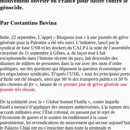
mouvement ouvrier en France pour lutter contre le
génocide.
Par Costantino Bovina
Italie, 22 septembre. L’appel « Bloquons tout » à une journée de grève
générale pour la Palestine a été très suivi. L’initiative, lancé par le
syndicat de base USB et les dockers du CALP à la suite de l’assemblée
citoyenne du 11 septembre à Gênes, a, de façon tout à fait
exceptionnelle dans l’histoire récente du pays, fait descendre des
dizaines de milliers de personnes dans la rue avec des mots d’ordre
politiques, sur des questions qui dépassent la question économique et
les négociations syndicales. D’après l’USB, «
tous les principaux ports
d’Italie ont été bloqués, ainsi que 90 % des transports publics et 50 %
des chemins de fer
», faisant de
ce premier jour de grève générale une
journée très réussie
.
De la solidarité avec la « Global Sumud Flotilla », contre laquelle
Israël a menacé d’appliquer des mesures antiterroristes, à la rupture des
accords militaires avec l’État colonial, en passant par le rejet de
l’économie de guerre et le soutien inconditionnel à la cause
palestinienne, les revendications du mouvement qui secoue aujourd’hui
le Palazzo Chigi ont pu s’enraciner dans toute la péninsule et