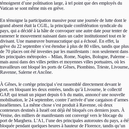
témoignent d’une politisation large, à tel point que des employés du
Vatican se sont même mis en grève.
En témoigne la participation massive pour une journée de lutte dont le
grand absent était la CGIL, la principale confédération syndicale du
pays, qui a décidé à la hâte de convoquer une autre date pour tenter de
ramener le mouvement naissant dans un cadre institutionnel tout en le
divisant. Une manœuvre bureaucratique qui a échoué. En effet, la
grève du 22 septembre s’est étendue à plus de 80 villes, tandis que plus
de 70 places ont été investies par les manifestants : non seulement dans
les principales métropoles – Milan, Rome, Naples, Bologne, Palerme –
mais aussi dans des villes petites et moyennes villes portuaires, où les
travailleurs ont bloqué les ports de Gênes, Piombino, Trieste, Livourne,
Ravenne, Salerne et Ancône.
À Gênes, le cortège principal s’est rassemblé directement devant le
port, en bloquant les deux entrées, tandis qu’à Livourne, le collectif
GAP, qui tenait un piquet depuis 6 h du matin, annoncé une nouvelle
mobilisation, le 24 septembre, contre l’arrivée d’une cargaison d’armes
israéliennes. La même chose s’est produit à Ravenne, où deux
conteneurs destinés à Israël ont déjà été bloqués ces derniers jours. À
Venise, des milliers de manifestants ont convergé vers le blocage du
port de Marghera. L’A1, l’une des principales autoroutes du pays, a été
bloquée pendant quelques heures à hauteur de Florence, tandis qu’un