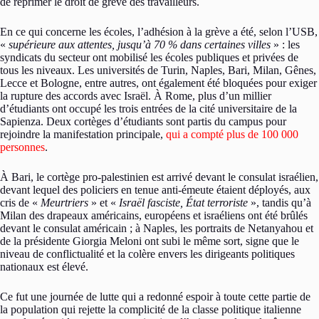
de réprimer le droit de grève des travailleurs.
En ce qui concerne les écoles, l’adhésion à la grève a été, selon l’USB,
«
supérieure aux attentes, jusqu’à 70 % dans certaines villes
» : les
syndicats du secteur ont mobilisé les écoles publiques et privées de
tous les niveaux. Les universités de Turin, Naples, Bari, Milan, Gênes,
Lecce et Bologne, entre autres, ont également été bloquées pour exiger
la rupture des accords avec Israël. À Rome, plus d’un millier
d’étudiants ont occupé les trois entrées de la cité universitaire de la
Sapienza. Deux cortèges d’étudiants sont partis du campus pour
rejoindre la manifestation principale,
qui a compté plus de 100 000
personnes
.
À Bari, le cortège pro-palestinien est arrivé devant le consulat israélien,
devant lequel des policiers en tenue anti-émeute étaient déployés, aux
cris de «
Meurtriers
» et «
Israël fasciste, État terroriste
», tandis qu’à
Milan des drapeaux américains, européens et israéliens ont été brûlés
devant le consulat américain ; à Naples, les portraits de Netanyahou et
de la présidente Giorgia Meloni ont subi le même sort, signe que le
niveau de conflictualité et la colère envers les dirigeants politiques
nationaux est élevé.
Ce fut une journée de lutte qui a redonné espoir à toute cette partie de
la population qui rejette la complicité de la classe politique italienne