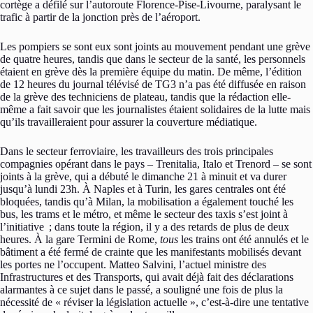
cortège a défilé sur l’autoroute Florence-Pise-Livourne, paralysant le
trafic à partir de la jonction près de l’aéroport.
Les pompiers se sont eux sont joints au mouvement pendant une grève
de quatre heures, tandis que dans le secteur de la santé, les personnels
étaient en grève dès la première équipe du matin. De même, l’édition
de 12 heures du journal télévisé de TG3 n’a pas été diffusée en raison
de la grève des techniciens de plateau, tandis que la rédaction elle-
même a fait savoir que les journalistes étaient solidaires de la lutte mais
qu’ils travailleraient pour assurer la couverture médiatique.
Dans le secteur ferroviaire, les travailleurs des trois principales
compagnies opérant dans le pays – Trenitalia, Italo et Trenord – se sont
joints à la grève, qui a débuté le dimanche 21 à minuit et va durer
jusqu’à lundi 23h. À Naples et à Turin, les gares centrales ont été
bloquées, tandis qu’à Milan, la mobilisation a également touché les
bus, les trams et le métro, et même le secteur des taxis s’est joint à
l’initiative ; dans toute la région, il y a des retards de plus de deux
heures. À la gare Termini de Rome,
tous
les trains ont été annulés et le
bâtiment a été fermé de crainte que les manifestants mobilisés devant
les portes ne l’occupent. Matteo Salvini, l’actuel ministre des
Infrastructures et des Transports, qui avait déjà fait des déclarations
alarmantes à ce sujet dans le passé, a souligné une fois de plus la
nécessité de « réviser la législation actuelle », c’est-à-dire une tentative