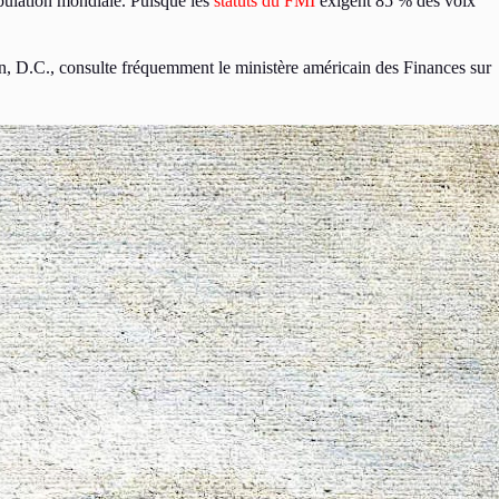
pulation mondiale. Puisque les
statuts du FMI
exigent 85 % des voix
on, D.C., consulte fréquemment le ministère américain des Finances sur