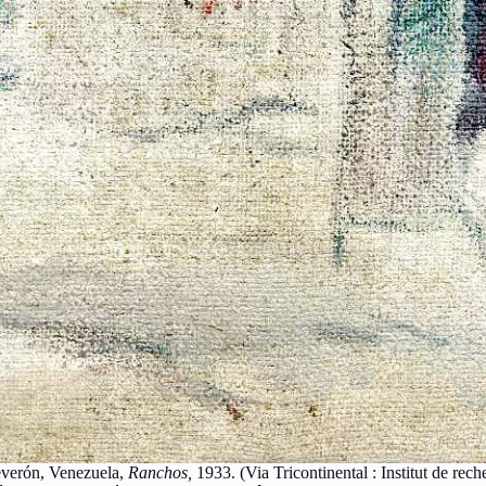
erón, Venezuela,
Ranchos,
1933. (Via Tricontinental : Institut de rech