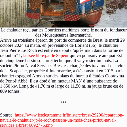
Le chalutier reçu par les Courtiers maritimes porte le nom du fondateur
des Mousquetaires Intermarché.
Arrivé au troisième éperon du port de commerce de Brest, le mardi 29
octobre 2024 au matin, en provenance de Lorient (56), le chalutier
Jean-Pierre-Le Roch est entré en début d’après-midi dans la forme de
radoub n° 1,
laissée libre par le Sapeur
qui va poursuivre au quai Est
du cinquième bassin son arrêt technique. Il va y rester un mois. La
société Piriou Naval Services Brest est chargée des travaux. Le navire
de la Scapêche, propriété d’Intermarché, a été construit en 2015 par le
chantier espagnol Armon sur des plans du bureau d’études Coprexma
de Pont-l’Abbé. Il est doté d’un moteur MAN d’une puissance de
1 850 kw. Long de 41,70 m et large de 11,50 m, sa jauge brute est de
809 tonnes.
°°°
Source:
https://www.letelegramme.fr/finistere/brest-29200/reparation-
navale-le-chalutier-jp-le-roch-passera-un-mois-chez-piriou-naval-
services-a-brest-6692776.php