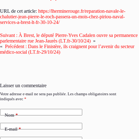
URL de cet article:
https://lherminerouge.fr/reparation-navale-le-
chalutier-jean-pierre-le-roch-passera-un-mois-chez-piriou-naval-
services-a-brest-lt-fr-30-10-24/
Suivant :
À Brest, le député Pierre-Yves Cadalen ouvre sa permanence
parlementaire rue Jean-Jaurès (LT.fr-30/10/24)
»
«
Précédent :
Dans le Finistère, ils craignent pour l’avenir du secteur
médico-social (LT.fr-29/10/24)
Laisser un commentaire
Votre adresse e-mail ne sera pas publiée.
Les champs obligatoires sont
indiqués avec
*
Nom
*
E-mail
*