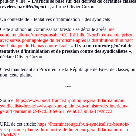
peut-on y lire.
« L’article se base sur des dérives de certaines classes
révélées par
Médiapart
»
, affirme Olivier Cuzon.
Un contexte de « tentatives d’intimidation » des syndicats
Cette audition au commissariat brestois se déroule après
une
condamnation d’un responsable CGT à Lille (Nord) à un an de prison
avec sursis pour apologie du terrorisme après la distribution d’un tract
sur l’attaque du Hamas contre Israël
.
« Il y a un contexte général de
tentatives d’intimidation et de pression contre des syndicalistes »
,
déclare Olivier Cuzon.
C’est maintenant au Procureur de la République de Brest de classer, ou
non, cette plainte.
°°°
Source:
https://www.ouest-france.fr/politique/gerald-darmanin/un-
syndicaliste-brestois-vise-par-une-plainte-du-ministre-de-linterieur-
gerald-darmanin-69f7cd30-fe66-11ee-a017-98428192dcc2
URL de cet article:
https://lherminerouge.fr/un-syndicaliste-brestois-
vise-par-une-plainte-du-ministre-de-linterieur-gerald-darmanin-of-fr-
19-04-24/