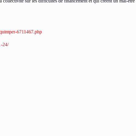
llectivité sur les difficultés de financement et qui créent un mal-être
a-quimper-6711467.php
1-24/