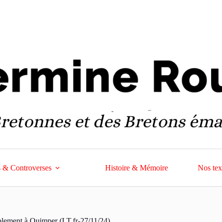
 & Controverses
Histoire & Mémoire
Nos tex
mblement à Quimper (LT.fr-27/11/24)