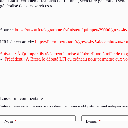
de l’État », commente Jean-Michel Laurent, secrétaire général du syndic
généralisé dans les services ».
Source:
https://www.letelegramme.fr/finistere/quimper-29000/greve-l
URL de cet article:
https://lherminerouge.fr/greve-le-5-decembre-au-co
Suivant :
À Quimper, ils réclament la mise à l’abri d’une famille de mig
«
Précédent :
À Brest, le député LFI au créneau pour permettre aux vo
Laisser un commentaire
Votre adresse e-mail ne sera pas publiée.
Les champs obligatoires sont indiqués av
Nom
*
E-mail
*