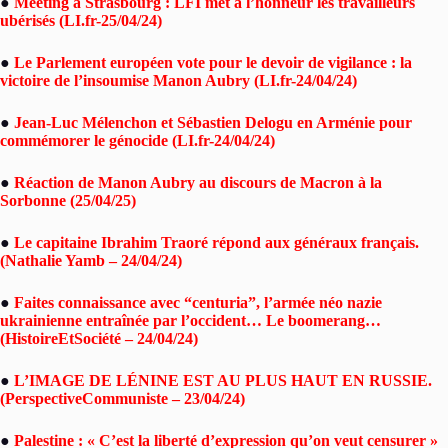
●
Meeting à Strasbourg : LFI met à l’honneur les travailleurs
ubérisés (LI.fr-25/04/24)
●
Le Parlement européen vote pour le devoir de vigilance : la
victoire de l’insoumise Manon Aubry (LI.fr-24/04/24)
●
Jean-Luc Mélenchon et Sébastien Delogu en Arménie pour
commémorer le génocide (LI.fr-24/04/24)
●
Réaction de Manon Aubry au discours de Macron à la
Sorbonne (25/04/25)
●
Le capitaine Ibrahim Traoré répond aux généraux français.
(Nathalie Yamb – 24/04/24)
●
Faites connaissance avec “centuria”, l’armée néo nazie
ukrainienne entraînée par l’occident… Le boomerang…
(HistoireEtSociété – 24/04/24)
●
L’IMAGE DE LÉNINE EST AU PLUS HAUT EN RUSSIE.
(PerspectiveCommuniste – 23/04/24)
●
Palestine : « C’est la liberté d’expression qu’on veut censurer »