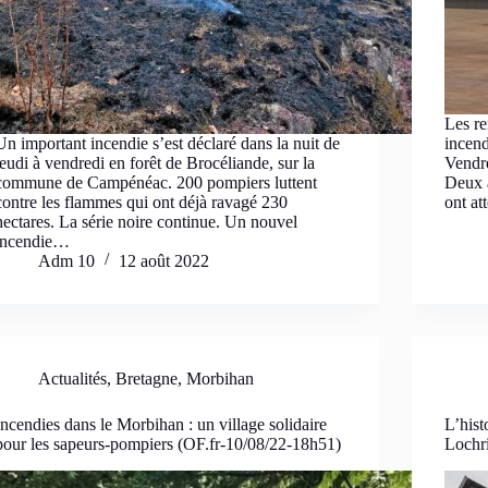
Les re
Un important incendie s’est déclaré dans la nuit de
incend
jeudi à vendredi en forêt de Brocéliande, sur la
Vendre
commune de Campénéac. 200 pompiers luttent
Deux 
contre les flammes qui ont déjà ravagé 230
ont at
hectares. La série noire continue. Un nouvel
incendie…
Adm 10
12 août 2022
Actualités
,
Bretagne
,
Morbihan
Incendies dans le Morbihan : un village solidaire
L’hist
pour les sapeurs-pompiers (OF.fr-10/08/22-18h51)
Lochri