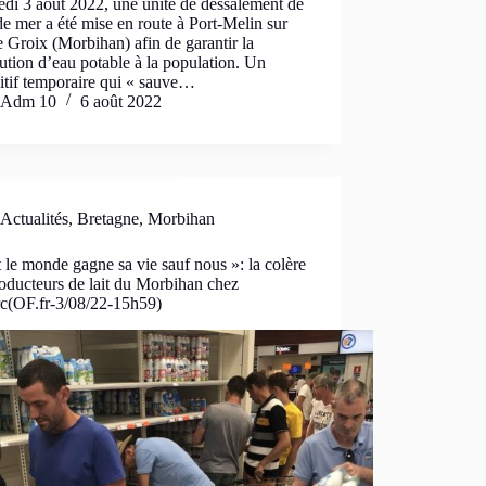
di 3 août 2022, une unité de dessalement de
de mer a été mise en route à Port-Melin sur
de Groix (Morbihan) afin de garantir la
bution d’eau potable à la population. Un
itif temporaire qui « sauve…
Adm 10
6 août 2022
Actualités
,
Bretagne
,
Morbihan
 le monde gagne sa vie sauf nous »: la colère
oducteurs de lait du Morbihan chez
rc(OF.fr-3/08/22-15h59)