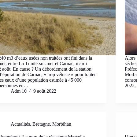
240 m3 d’eaux usées non traitées ont fini dans la
Alors 
mer, entre La Trinité-sur-mer et Carnac, mardi
sécher
2 août. En cause ? Un débordement de la station
Préfec
d’épuration de Carnac, « trop vétuste » pour traiter
Morbih
les eaux d’une population estimée à 45 000
conso
personnes en…
2022,
Adm 10
9 août 2022
Actualités
,
Bretagne
,
Morbihan
Hennebont. Le nom de la résistante Marcelle
Une un