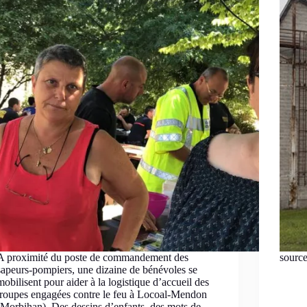
A proximité du poste de commandement des
sourc
sapeurs-pompiers, une dizaine de bénévoles se
mobilisent pour aider à la logistique d’accueil des
troupes engagées contre le feu à Locoal-Mendon
(Morbihan). Des dessins d’enfants, des mots de