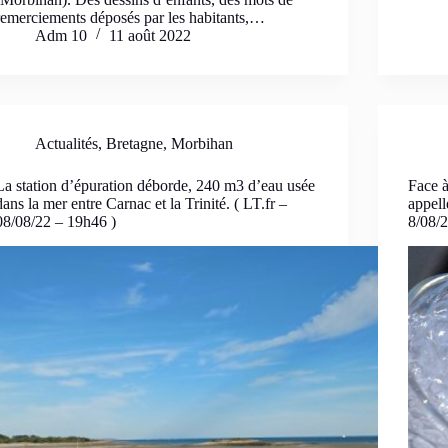
remerciements déposés par les habitants,…
Adm 10
11 août 2022
Actualités
,
Bretagne
,
Morbihan
La station d’épuration déborde, 240 m3 d’eau usée
Face à
dans la mer entre Carnac et la Trinité. ( LT.fr –
appell
08/08/22 – 19h46 )
8/08/