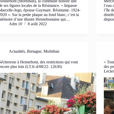
Hennebont (Morbihan), la commune honore une
Mercre
de ses figures locales de la Résistance. « Impasse
l’eau 
Marcelle-Jego, épouse Guymare. Résistante. 1924-
l’île 
2020 ». Sur la petite plaque au fond blanc, c’est la
distri
mémoire d’une illustre Hennebontaise qui…
dispos
Adm 10
8 août 2022
Actualités
,
Bretagne
,
Morbihan
Sécheresse à Hennebont, des restrictions qui vont
« Tout
encore plus loin (LT.fr-4/08/22- 12h30)
des pr
Lecle