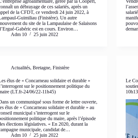
​L’entreprise agroalimentaire, gérée par la Cooperl,
Vendre
connaît un débrayage de ces salariés, après un
l’asse
appel de la CFDT, ce vendredi 24 juin 2022, à
salari
Lampaul-Guimiliau (Finistère). Un autre
manife
mouvement du site de la Lampaulaise de Salaisons
pouvo
d’Ergué-Gabéric est en cours. Environ…
dema
Adm 10
25 juin 2022
Actualités
,
Bretagne
,
Finistère
Les élus de « Concarneau solidaire et durable »
Le Co
s’interrogent sur le positionnement politique du
soutie
maire (LT.fr-24/06/22-11h45)
10h13
Dans un communiqué sous forme de lettre ouverte,
les élus de « Concarneau solidaire et durable » au
conseil municipal s’interrogent sur le
positionnement politique du maire, après l’épisode
des élections législatives. « En 2020, durant la
campagne municipale, candidat de…
Adm 10
25 juin 2022