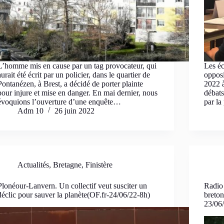
L’homme mis en cause par un tag provocateur, qui
Les éc
aurait été écrit par un policier, dans le quartier de
opposi
Pontanézen, à Brest, a décidé de porter plainte
2022 
pour injure et mise en danger. En mai dernier, nous
débats
évoquions l’ouverture d’une enquête…
par la
Adm 10
26 juin 2022
Actualités
,
Bretagne
,
Finistère
Plonéour-Lanvern. Un collectif veut susciter un
Radio 
déclic pour sauver la planète(OF.fr-24/06/22-8h)
breton
23/06