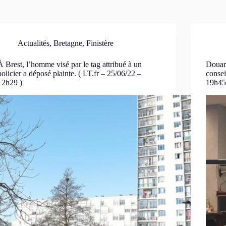
Actualités
,
Bretagne
,
Finistère
À Brest, l’homme visé par le tag attribué à un
Douarn
policier a déposé plainte. ( LT.fr – 25/06/22 –
conse
12h29 )
19h45