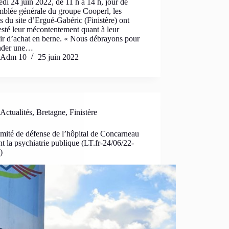
di 24 juin 2022, de 11 h à 14 h, jour de
mblée générale du groupe Cooperl, les
és du site d’Ergué-Gabéric (Finistère) ont
sté leur mécontentement quant à leur
ir d’achat en berne. « Nous débrayons pour
nder une…
Adm 10
25 juin 2022
Actualités
,
Bretagne
,
Finistère
mité de défense de l’hôpital de Concarneau
nt la psychiatrie publique (LT.fr-24/06/22-
)