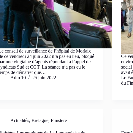
Le conseil de surveillance de l’hôpital de Morlaix
de ce vendredi 24 juin 2022 n’a pas eu lieu, bloqué
Ce ven
par une vingtaine d’agents répondant à l’appel des
enviro
syndicats Sud et CGT. La séance n’a pas eu le
social
temps de démarrer que…
avait 
Adm 10
25 juin 2022
Le Fa
du Fi
Actualités
,
Bretagne
,
Finistère
Finistère. Les employés de La Lampaulaise de
Ergué-