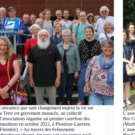
Convaincu que sans changement majeur la vie sur
la Terre est gravement menacée, un collectif
L’asse
d’associations organise un premier carrefour des
Bro G
transitions en octobre 2022, à Plonéour-Lanvern
(Morbi
(Finistère). « Au travers des événements
L’asse
climatiques récents, les gens ont conscience qu’il…
Bro G