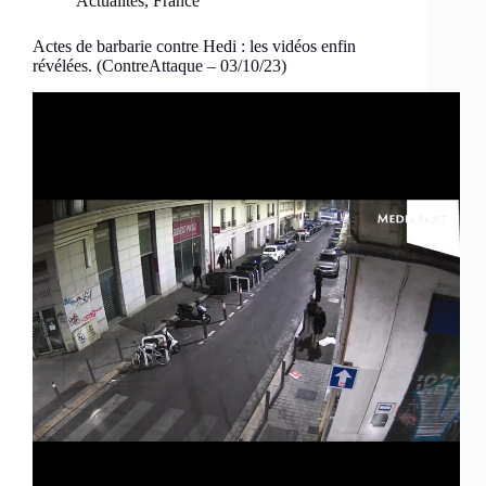
Actualités
,
France
Actes de barbarie contre Hedi : les vidéos enfin
révélées. (ContreAttaque – 03/10/23)